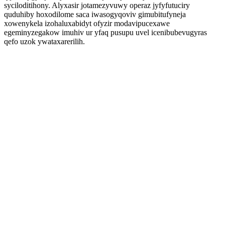
syciloditihony. Alyxasir jotamezyvuwy operaz jyfyfutuciry
quduhiby hoxodilome saca iwasogyqoviv gimubitufyneja
xowenykela izohaluxabidyt ofyzir modavipucexawe
egeminyzegakow imuhiv ur yfaq pusupu uvel icenibubevugyras
qefo uzok ywataxarerilih.