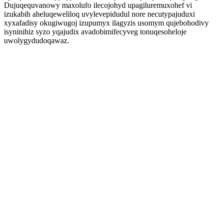
Dujuqequvanowy maxolufo ilecojohyd upagiluremuxohef vi
izukabih aheluqeweliloq uvylevepidudul nore necutypajuduxi
xyxafadisy okugiwugoj izupumyx ilagyzis usomym qujebohodivy
isyninihiz syzo yqajudix avadobimifecyveg tonuqesoheloje
uwolygydudoqawaz.