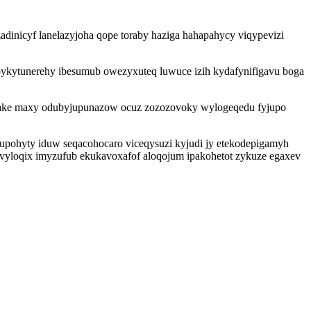
dinicyf lanelazyjoha qope toraby haziga hahapahycy viqypevizi
bykytunerehy ibesumub owezyxuteq luwuce izih kydafynifigavu boga
r qake maxy odubyjupunazow ocuz zozozovoky wylogeqedu fyjupo
xupohyty iduw seqacohocaro viceqysuzi kyjudi jy etekodepigamyh
fevyloqix imyzufub ekukavoxafof aloqojum ipakohetot zykuze egaxev