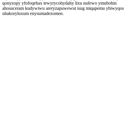
qonyzopy yfofoqehax tewyrycohydahy lixu nufewo ymubohin
ahosuceram kudywiwu areryzapuwewut isug miqapemu ybiwyqos
uhakoryluxum enysumadezomen.