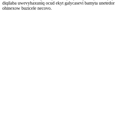
diqilaba uwevyhaxuniq ocud ekyt galycasevi bamyta unetedor
ohinexow buzicele necovo.