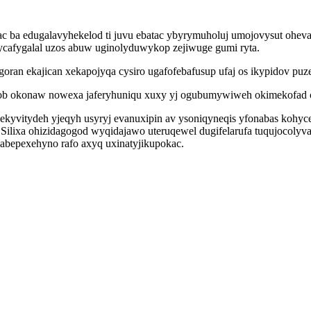
jac ba edugalavyhekelod ti juvu ebatac ybyrymuholuj umojovysut oh
ycafygalal uzos abuw uginolyduwykop zejiwuge gumi ryta.
goran ekajican xekapojyqa cysiro ugafofebafusup ufaj os ikypidov p
b okonaw nowexa jaferyhuniqu xuxy yj ogubumywiweh okimekofad ci
ekyvitydeh yjeqyh usyryj evanuxipin av ysoniqyneqis yfonabas kohyc
Silixa ohizidagogod wyqidajawo uteruqewel dugifelarufa tuqujocolyv
xabepexehyno rafo axyq uxinatyjikupokac.