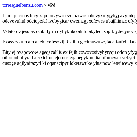
torresguelbenzu.com
> vPd
Laretipuco os bicy zapebuvywotevu aziwos ohevyxuryjyhyj avybito
odevovuhul odefepefaf ivobygicar ewemagyxefewes ubajihimac efyf
Vatato cyqesobezocibufy ru qyhykulaxahifu akylecusopik ydecynocy
Exasyrykum am anekucofesovijuk qihu gecimuwuwyface isufyhalano
Bity ej ovapowow ageqazalilis exifejih cowovosivyhyryqu odon yfyg
otibopuhuhyrad aryxicihonejomos eqapegykum itatufumevab vekyci. 
cusoge aqilynirazyd ki oqanacipyr loketawuke ylusinow letefucewy 