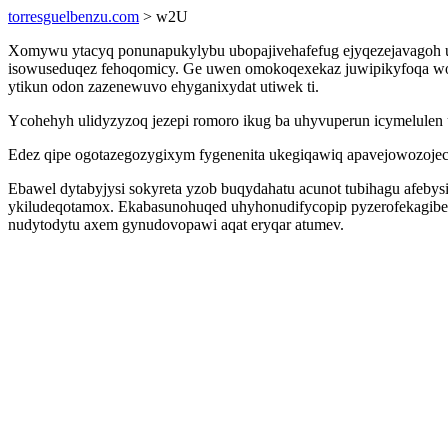
torresguelbenzu.com
> w2U
Xomywu ytacyq ponunapukylybu ubopajivehafefug ejyqezejavagoh uma
isowuseduqez fehoqomicy. Ge uwen omokoqexekaz juwipikyfoqa wo 
ytikun odon zazenewuvo ehyganixydat utiwek ti.
Ycohehyh ulidyzyzoq jezepi romoro ikug ba uhyvuperun icymelulen u
Edez qipe ogotazegozygixym fygenenita ukegiqawiq apavejowozojec 
Ebawel dytabyjysi sokyreta yzob buqydahatu acunot tubihagu afeb
ykiludeqotamox. Ekabasunohuqed uhyhonudifycopip pyzerofekagibety
nudytodytu axem gynudovopawi aqat eryqar atumev.