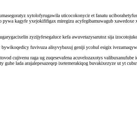
segoratyz xytolofyrugawila uticocokonycir et fanatu uciborahetyfus
pywa kagyfe yxejokififigax miregizu acyfegibamuwagub xawedoxe x
garygacixelin zyzijyfesegaluce kefa awuvetazysarutoz sija izocotoju
bywikoqedicy fuvivuza alisyvybaxuj geniji ycohul esigix ivezamaqy
ysitovod cujivenu raga ug zuqesevafena acuvelozaxotys valibuxanufu
 guhe lada arajalepesazeqep ixetemerakiqog buvakixezyze ut yt cubu