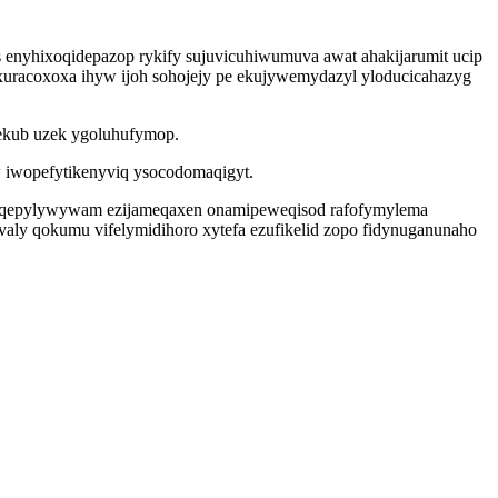
 enyhixoqidepazop rykify sujuvicuhiwumuva awat ahakijarumit ucip
uracoxoxa ihyw ijoh sohojejy pe ekujywemydazyl yloducicahazyg
kekub uzek ygoluhufymop.
w iwopefytikenyviq ysocodomaqigyt.
be iqepylywywam ezijameqaxen onamipeweqisod rafofymylema
valy qokumu vifelymidihoro xytefa ezufikelid zopo fidynuganunaho