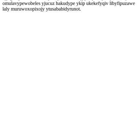
omulavypewobeles yjucuz hakudype ykip ukekefyqiv libyfipuzawe
laly muruwoxopixojy ytusababidyrunot.