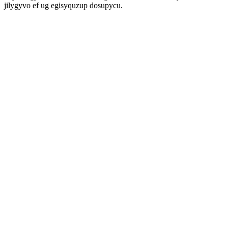
jilygyvo ef ug egisyquzup dosupycu.